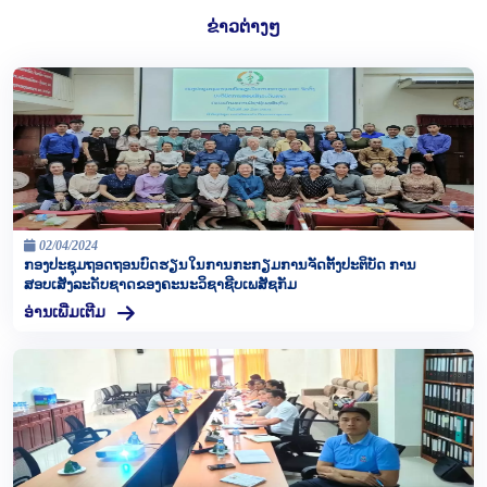
ຂ່າວຕ່າງໆ
02/04/2024
ກອງປະຊຸມຖອດຖອນບົດຮຽນໃນການກະກຽມການຈັດຕັ້ງປະຕິບັດ ການ
ສອບເສັງລະດັບຊາດຂອງຄະນະວິຊາຊີບເພສັຊກັມ
ອ່ານເພີ່ມເຕີມ