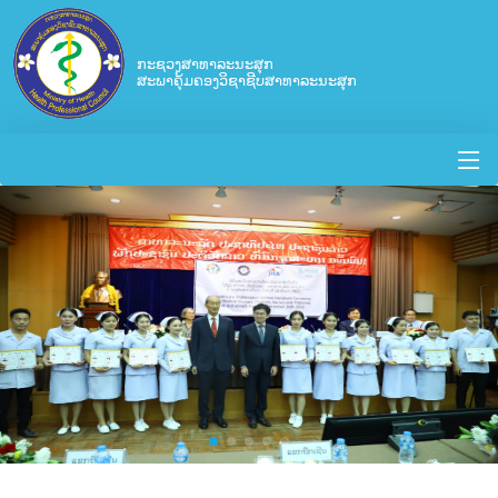
ກະຊວງສາທາລະນະສຸກ
ສະພາຄຸ້ມຄອງວິຊາຊີບສາທາລະນະສຸກ