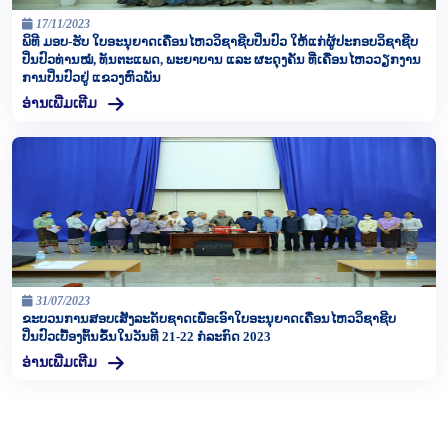
17/11/2023
ພິທີ ມອບ-ຮັບ ໃບອະນຸຍາດເຄື່ອນໄຫວວິຊາຊີບປິ່ນປົວ ໃຫ້ແກ່ຜູ້ປະກອບວິຊາຊີບ
ປິ່ນປົວທ່ານໝໍ, ທັນຕະແພດ, ພະຍາບານ ແລະ ຜະດຸງຄັນ ທີ່ເຄື່ອນໄຫວວຽກງານ
ການປິ່ນປົວຢູ່ ແຂວງຫົວພັນ
ອ່ານເພີ່ມເຕີມ
31/07/2023
ຂະບວນການສອບເສັງລະດັບຊາດເພື່ອເອົາໃບອະນຸຍາດເຄື່ອນໄຫວວິຊາຊີບ
ປິ່ນປົວເບື້ອງຕົ້ນຂຶ້ນໃນວັນທີ 21-22 ກໍລະກົດ 2023
ອ່ານເພີ່ມເຕີມ