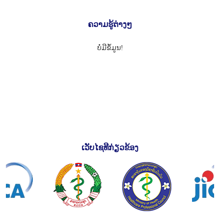
ຄວາມຮູ້ຕ່າງໆ
ບໍ່ມີຂໍ້ມູນ!
ເວັບໄຊທີກ່ຽວຂ້ອງ