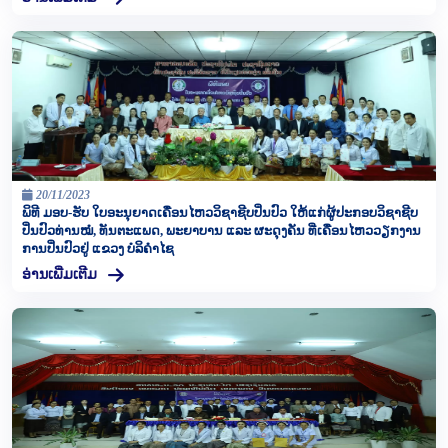
20/11/2023
ພິທີ ມອບ-ຮັບ ໃບອະນຸຍາດເຄື່ອນໄຫວວິຊາຊີບປິ່ນປົວ ໃຫ້ແກ່ຜູ້ປະກອບວິຊາຊີບ
ປິ່ນປົວທ່ານໝໍ, ທັນຕະແພດ, ພະຍາບານ ແລະ ຜະດຸງຄັນ ທີ່ເຄື່ອນໄຫວວຽກງານ
ການປິ່ນປົວຢູ່ ແຂວງ ບໍລິຄໍາໄຊ
ອ່ານເພີ່ມເຕີມ