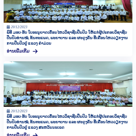
20/12/2023
ພິທີ ມອບ-ຮັບ ໃບອະນຸຍາດເຄື່ອນໄຫວວິຊາຊີບປິ່ນປົວ ໃຫ້ແກ່ຜູ້ປະກອບວິຊາຊີບ
ປິ່ນປົວທ່ານໝໍ, ທັນຕະແພດ, ພະຍາບານ ແລະ ຜະດຸງຄັນ ທີ່ເຄື່ອນໄຫວວຽກງານ
ການປິ່ນປົວຢູ່ ແຂວງ ຄໍາມ່ວນ
ອ່ານເພີ່ມເຕີມ
20/12/2023
ພິທີ ມອບ-ຮັບ ໃບອະນຸຍາດເຄື່ອນໄຫວວິຊາຊີບປິ່ນປົວ ໃຫ້ແກ່ຜູ້ປະກອບວິຊາຊີບ
ປິ່ນປົວທ່ານໝໍ, ທັນຕະແພດ, ພະຍາບານ ແລະ ຜະດຸງຄັນ ທີ່ເຄື່ອນໄຫວວຽກງານ
ການປິ່ນປົວຢູ່ ແຂວງ ສະຫວັນນະເຂດ
ອ່ານເພີ່ມເຕີມ