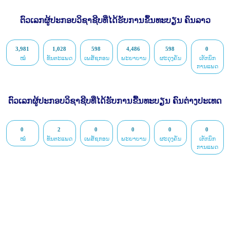
ຕົວເລກຜູ້ປະກອບວິຊາຊີບທີ່ໄດ້ຮັບການຂຶ້ນທະບຽນ ຄົນລາວ
3,981
1,028
598
4,486
598
0
ໝໍ
ທັນຕະແພດ
ເພສັຊກອນ
ພະຍາບານ
ຜະດຸງຄັນ
ເຕັກນິກ
ການແພດ
ຕົວເລກຜູ້ປະກອບວິຊາຊີບທີ່ໄດ້ຮັບການຂື້ນທະບຽນ ຄົນຕ່າງປະເທດ
0
2
0
0
0
0
ໝໍ
ທັນຕະແພດ
ເພສັຊກອນ
ພະຍາບານ
ຜະດຸງຄັນ
ເຕັກນິກ
ການແພດ