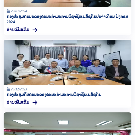
23/01/2024
ກອງປະຊຸມຄະນະຂອງຄະນະກຳມະການວິຊາຊີບເພສັຊກັມປະຈຳເດືອນ ມັງກອນ
2024
ອ່ານເພີ່ມເຕີມ
25/12/2023
ກອງປະຊຸມຄົບຄະນະຂອງຄະນະກຳມະການວິຊາຊີບເພສັຊກັມ
ອ່ານເພີ່ມເຕີມ