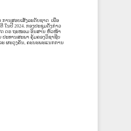
ດ
ການສອບເສັງລະດັບຊາດ
ເພື່ອ
ຕີ
ໃນປີ
2024.
ກອງປະຊຸມດັ່
ງ
ກ່າວ
ສດ
ດຣ
ຖະໜອມ
ອິນສານ
ຫົວໜ້າ
ຍ
ປະທານສະພາ
ຄຸ້ມຄອງວິຊາຊີບ
ລະ
ຜະດຸງຄັນ
,
ຄະນະພະແນກການ