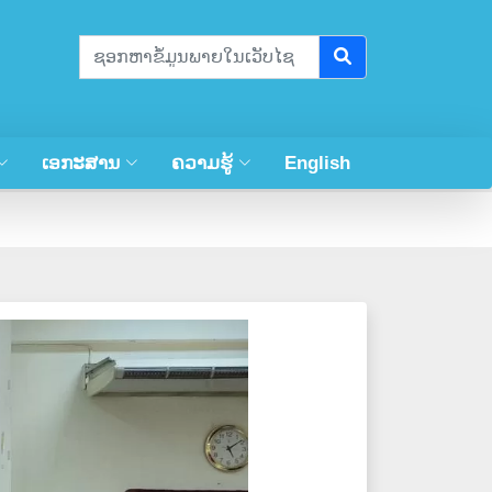
ເອກະສານ
ຄວາມຮູ້
English