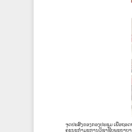
ຈຸດປະສົງຂອງກອງປະຊຸມ
ເພື່ອຖອ
ຄະນະກຳມະການວິຊາຊີບພະຍາບ