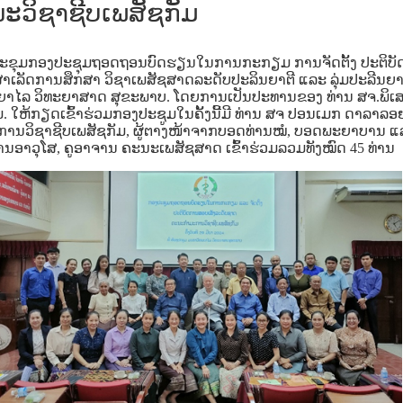
ວິຊາຊີບເພສັຊກັມ
ງປະຂຸມກອງປະຊຸມຖອດຖອນບົດຮຽນໃນການກະກຽມ
ການຈັດຕັ້ງ
ປະຕິບັ
່ສຳເລັດການສຶກສາ
ວິຊາເພສັຊສາດລະດັບປະລິນຍາຕີ ແລະ ລຸ່ມປະລີນຍາ
ຍາໄລ
ວິທະຍາສາດ
ສຸຂະພາບ
.
ໂດຍການເປັນປະທານຂອງ
ທ່ານ
ສຈ
.
ພິເ
ມ
.
ໃຫ້ກຽດເຂົ້າຮ່ວມກອງປະຊູມໃນຄັ້ງນີ້ມີ
ທ່ານ
ສຈ
ປອນເມກ
ດາລາລອ
ານວິຊາຊີບເພສັຊກັມ
,
ຜູ້ຕາງໜ້າຈາກບອດທ່ານໝໍ
,
ບອດພະຍາບານ
ແ
ານອາວຸໂສ
,
ຄູອາຈານ
ຄະນະເພສັຊສາດ
ເຂົ້າຮ່ວມລວມທັງໝົດ 45 ທ່ານ