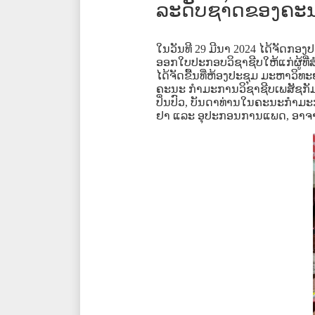
ລະດັບຊາດຂອງຄະນະ
ໃນວັນທີ
29
ມີນາ
2024
ໄດ້ຈັດກອ
ອອກໃບປະກອບວິຊາຊີບໃຫ້ແກ່ຜູ້ທີ
ໄດ້ຈັດຂື້ນທີ່ຫ້ອງປະຊຸມ
ມະຫາວິທະ
ຄະນະ
ກຳມະການວິຊາຊີບເພສັຊກັ
ປິ່ນປົວ
,
ບັນດາທ່ານໃນຄະນະກຳມະກ
ຢາ
ແລະ
ອຸປະກອນການແພດ
,
ອາຈ