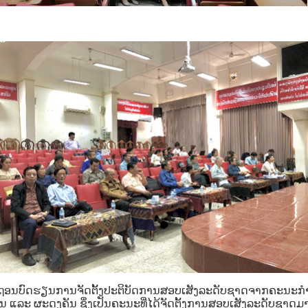
ດຖອນບົດຮຽນການຈັດຕັ້ງປະຕິບັດການສອບເສັງລະດັບຊາດຈາກຄະນະກ
ານ
ແລະ
ຜະດຸງຄັນ ຊຶ່ງເປັນຄະນະທີ່ໄດ້ຈັດຕັ້ງການສອບເສັງລະດັບຊາດມາ