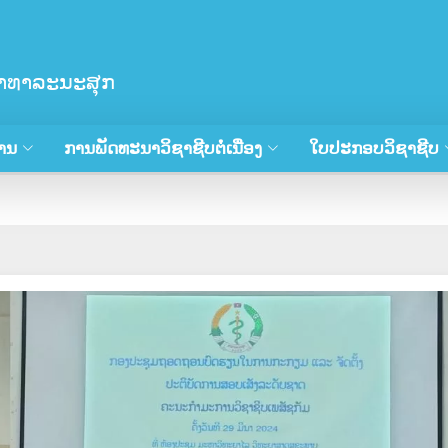
ສາທາລະນະສຸກ
ານ
ການພັດທະນາວິຊາຊີບຕໍ່ເນື່ອງ
ໃບປະກອບວິຊາຊີບ