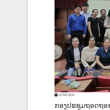
02/04/2024
ກອງປະຊຸມຖອດຖອນ