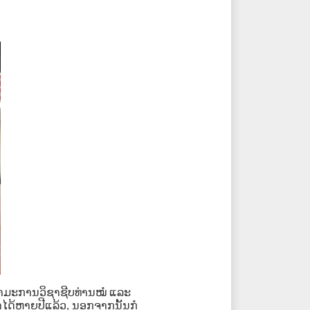
ຳມະການວິຊາຊີບທ່ານໝໍ
ແລະ
ໄດ້ຫຼາຍປີແລ້ວ, ນອກຈາກນັ້ນກໍ