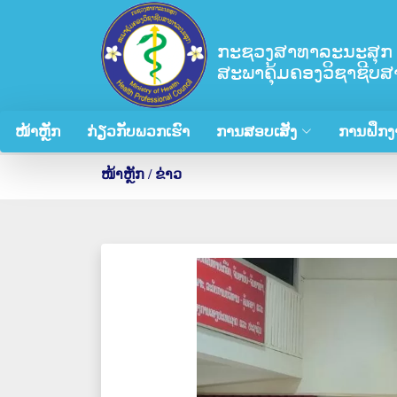
ກະຊວງສາທາລະນະສຸກ
ສະພາຄຸ້ມຄອງວິຊາຊີບ
ໜ້າຫຼັກ
ກ່ຽວກັບພວກເຮົາ
ການສອບເສັງ
ການຝຶກງ
ໜ້າຫຼັກ
/
ຂ່າວ