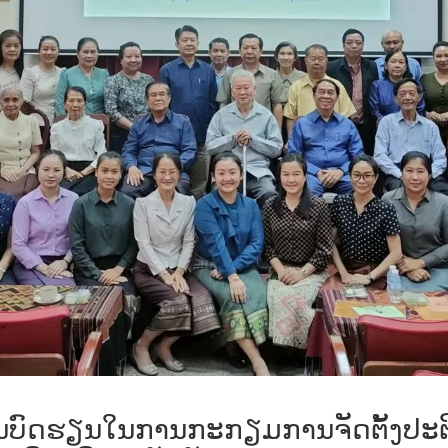
ບົດຮຽນໃນການກະກຽມການຈັດຕັ້ງປະຕິ