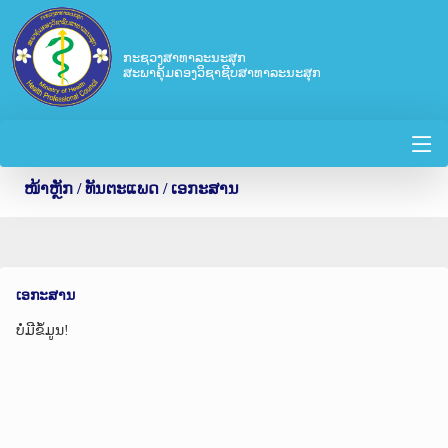
ກະຊວງສາທາລະນະສຸກ
ສະພາຄຸ້ມຄອງວິຊາຊີບສາທາລະນະສຸກ
ໜ້າຫຼັກ
/ ທັນຕະແພດ / ເອກະສານ
ເອກະສານ
ບໍ່ມີຂໍ້ມູນ!