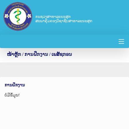
ກະຊວງສາທາລະນະສຸກ
ສະພາຄຸ້ມຄອງວິຊາຊີບສາທາລະນະສຸກ
ໜ້າຫຼັກ
/ ການຝຶກງານ / ເພສັຊກອນ
ການຝຶກງານ
ບໍ່ມີຂໍ້ມູນ!