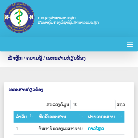
ກະຊວງສາທາລະນະສຸກ
ສະພາຄຸ້ມຄອງວິຊາຊີບສາທາລະນະສຸກ
ໜ້າຫຼັກ
/ ຄວາມຮູ້ / ເອກະສານກ່ຽວຂ້ອງ
ເອກະສານກ່ຽວຂ້ອງ
ສະແດງຂໍ້ມູນ
ແຖວ
ລຳດັບ
ຫົວຂໍ້ເອກະສານ
ຟາຍເອກະສານ
1
ຈັນຍາບັນຂອງພະຍາບານ
ດາວໂຫຼດ