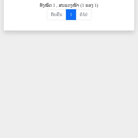
ທັງໝົດ 1 , ສະແດງໜ້າ (1 ຂອງ 1)
ກັບຄືນ
1
ຕໍ່ໄປ