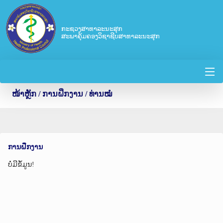
ກະຊວງສາທາລະນະສຸກ
ສະພາຄຸ້ມຄອງວິຊາຊີບສາທາລະນະສຸກ
ໜ້າຫຼັກ
/ ການຝຶກງານ / ທ່ານໝໍ
ການຝຶກງານ
ບໍ່ມີຂໍ້ມູນ!