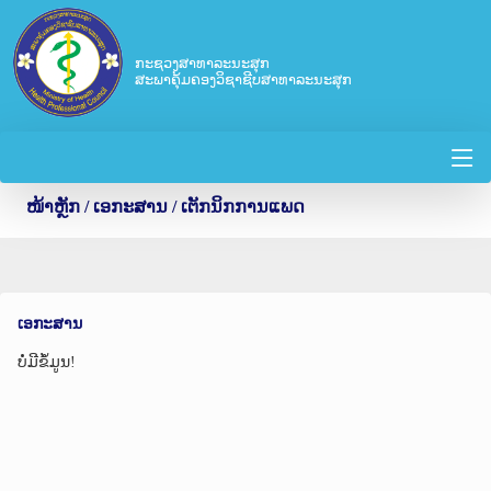
ກະຊວງສາທາລະນະສຸກ
ສະພາຄຸ້ມຄອງວິຊາຊີບສາທາລະນະສຸກ
ໜ້າຫຼັກ
/ ເອກະສານ / ເຕັກນິກການແພດ
ເອກະສານ
ບໍ່ມີຂໍ້ມູນ!