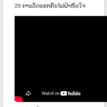
29 ການວັດແທກຄື້ນໄຟຟ້າຫົວໃຈ