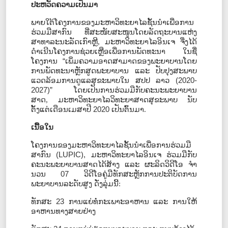
ປະຫວັດຄວາມເປັນມາ
ພາຍໃຕ້ໂຄງການຂອງມະຫາວິທະຍາໄລຊັ້ນນໍາເພື່ອການ
ຮ່ວມມືສາກົນ ທີ່ສະໜັບສະໜູນໂດຍລັດຖະບານແຫ່ງ
ສາທາລະນະລັດເກົາຫຼີ
,
ມະຫາວິທະຍາໄລອິນເຈ ຈື່ງໄດ້
ດຳເນີນໂຄງການຊ່ວຍເຫຼືອເພື່ອການພັດທະນາ ໃນຊື່
ໂຄງການ
“
ເພິ່ມຄວາມອາດສາມາດຂອງພະຍາບານໂດຍ
ການພັດທະນາຫຼັກສູດພະຍາບານ ແລະ ປັບປຸງສະພາບ
ແວດລ້ອມການດູແລສຸຂະພາບໃນ ສປປ ລາວ
(2020-
2027)
”
ໂດຍເປັນການຮ່ວມມືກັບຄະນະພະຍາບານ
ສາດ
,
ມະຫາວິທະຍາໄລວິທະຍາສາດສຸຂະພາບ ນັບ
ຕັ້ງແຕ່ເດືອນເມສາປີ
2020
ເປັນຕົ້ນມາ.
ເນື້ອໃນ
ໂຄງການຂອງມະຫາວິທະຍາໄລຊັ້ນນໍາເພື່ອການຮ່ວມມື
ສາກົນ
(
LUPIC)
,
ມະຫາວິທະຍາໄລອິນເຈ ຮ່ວມມືກັບ
ຄະນະພະຍາບານສາດໄດ້ສ້າງ ແລະ ຜະລິດວິດີໂອ ຈໍາ
ນວນ
07
ວິດີໂອຄູ່ມືທັກສະຫຼັກການປະຕິບັດການ
ພະຍາບານລະດັບສູງ ດັ່ງລຸ່ມນີ້:
ທັກສະ
23
ການແຍ່ທໍ່ກະເພາະອາຫານ ແລະ
ການໃຫ້
ອາຫານທາງສາຍຢ່າງ