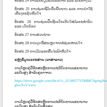
ທັກສະ
24
ການແຍ່ຍ່ຽວແບບລະບາຍ
ແລະ
ແບບຄ້າງໄວ້
ທັກສະ
25
ການຊ່ວຍຊີວິດຂັ້ນພື້ນຖານ ແລະ ການນໍາໃຊ້
ເຄື່ອງກະຕຸ້ນຫົວໃຈ
ທັກສະ
26
ການຊ່ວຍຟື້ນຊີບເດັກເກີດໃໝ່ໄລຍະທໍາອິດ
ແລະ ເດັກນ້ອຍ
ທັກສະ
27
ການສວນຖ່າຍ
ທັກສະ
28
ການດູດຂີ້ສະເຫຼດຈາກທໍ່ຊ່ວຍຫາຍໃຈ
ທັກສະ
29
ການວັດແທກຄື້ນໄຟຟ້າຫົວໃຈ
ແຫຼ່ງຂໍ້ມູນເອກະສານ (ພາສາລາວ)
ດາວໂຫຼດຄູ່ມືືືທັກສະຫຼັກການປະຕິບັດການພະຍາບານ
ລະດັບສູງ ສໍາລັບຄູອາຈານ:
https://drive.google.com/file/d/1t_2E386T7VD8BR70grhgN
gbwXsY/view
ດາວໂຫຼດຄູ່ມືືືທັກສະຫຼັກການປະຕິບັດການພະຍາບານ
ລະດັບສູງ ສໍາລັບນັກສຶກສາ: