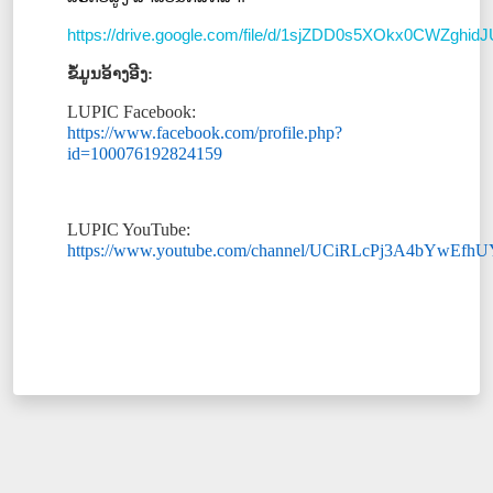
https://drive.google.com/file/d/1sjZDD0s5XOkx0CWZghi
ຂໍ້ມູນອ້າງອີງ
:
LUPIC Facebook:
https://www.facebook.com/profile.php?
id=100076192824159
LUPIC YouTube:
https://www.youtube.com/channel/UCiRLcPj3A4bYwEfh