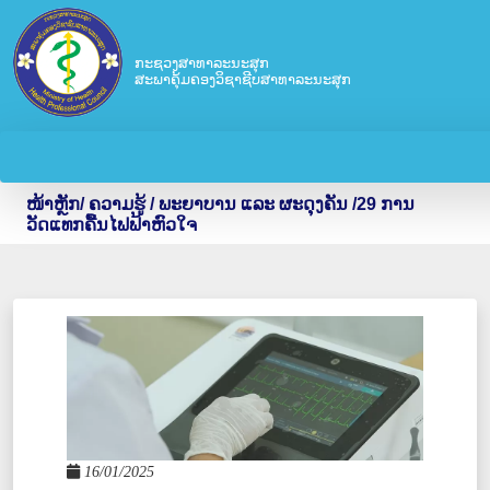
ກະຊວງສາທາລະນະສຸກ
ສະພາຄຸ້ມຄອງວິຊາຊີບສາທາລະນະສຸກ
ໜ້າຫຼັກ
/
ຄວາມຮູ້ /
ພະຍາບານ ແລະ ຜະດຸງຄັນ
/29 ການ
ວັດແທກຄື້ນໄຟຟ້າຫົວໃຈ
16/01/2025