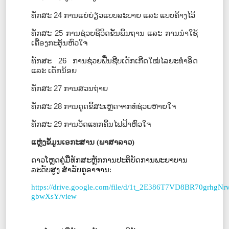
ທັກສະ
24
ການແຍ່ຍ່ຽວແບບລະບາຍ
ແລະ
ແບບຄ້າງໄວ້
ທັກສະ
25
ການຊ່ວຍຊີວິດຂັ້ນພື້ນຖານ ແລະ ການນໍາໃຊ້
ເຄື່ອງກະຕຸ້ນຫົວໃຈ
ທັກສະ
26
ການຊ່ວຍຟື້ນຊີບເດັກເກີດໃໝ່ໄລຍະທໍາອິດ
ແລະ ເດັກນ້ອຍ
ທັກສະ
27
ການສວນຖ່າຍ
ທັກສະ
28
ການດູດຂີ້ສະເຫຼດຈາກທໍ່ຊ່ວຍຫາຍໃຈ
ທັກສະ
29
ການວັດແທກຄື້ນໄຟຟ້າຫົວໃຈ
ແຫຼ່ງຂໍ້ມູນເອກະສານ (ພາສາລາວ)
ດາວໂຫຼດຄູ່ມືືືທັກສະຫຼັກການປະຕິບັດການພະຍາບານ
ລະດັບສູງ ສໍາລັບຄູອາຈານ:
https://drive.google.com/file/d/1t_2E386T7VD8BR70grhgN
gbwXsY/view