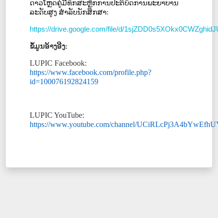
ດາວໂຫຼດຄູ່ມືືືທັກສະຫຼັກການປະຕິບັດການພະຍາບານ
ລະດັບສູງ ສໍາລັບນັກສຶກສາ:
https://drive.google.com/file/d/1sjZDD0s5XOkx0CWZghi
ຂໍ້ມູນອ້າງອີງ
:
LUPIC Facebook:
https://www.facebook.com/profile.php?
id=100076192824159
LUPIC YouTube:
https://www.youtube.com/channel/UCiRLcPj3A4bYwEfh