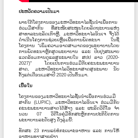
ປະຫວັດຄວາມເປັນມາ
ພາຍໃຕ້ໂຄງການຂອງມະຫາວິທະຍາໄລຊັ້ນນໍາເພື່ອການ
ຮ່ວມມືສາກົນ ທີ່ສະໜັບສະໜູນໂດຍລັດຖະບານແຫ່ງ
ສາທາລະນະລັດເກົາຫຼີ
,
ມະຫາວິທະຍາໄລອິນເຈ ຈື່ງໄດ້
ດຳເນີນໂຄງການຊ່ວຍເຫຼືອເພື່ອການພັດທະນາ ໃນຊື່
ໂຄງການ
“
ເພິ່ມຄວາມອາດສາມາດຂອງພະຍາບານໂດຍ
ການພັດທະນາຫຼັກສູດພະຍາບານ ແລະ ປັບປຸງສະພາບ
ແວດລ້ອມການດູແລສຸຂະພາບໃນ ສປປ ລາວ
(2020-
2027)
”
ໂດຍເປັນການຮ່ວມມືກັບຄະນະພະຍາບານ
ສາດ
,
ມະຫາວິທະຍາໄລວິທະຍາສາດສຸຂະພາບ ນັບ
ຕັ້ງແຕ່ເດືອນເມສາປີ
2020
ເປັນຕົ້ນມາ.
ເນື້ອໃນ
ໂຄງການຂອງມະຫາວິທະຍາໄລຊັ້ນນໍາເພື່ອການຮ່ວມມື
ສາກົນ
(
LUPIC)
,
ມະຫາວິທະຍາໄລອິນເຈ ຮ່ວມມືກັບ
ຄະນະພະຍາບານສາດໄດ້ສ້າງ ແລະ ຜະລິດວິດີໂອ ຈໍາ
ນວນ
07
ວິດີໂອຄູ່ມືທັກສະຫຼັກການປະຕິບັດການ
ພະຍາບານລະດັບສູງ ດັ່ງລຸ່ມນີ້:
ທັກສະ
23
ການແຍ່ທໍ່ກະເພາະອາຫານ ແລະ
ການໃຫ້
ອາຫານທາງສາຍຢ່າງ