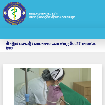
ກະຊວງສາທາລະນະສຸກ
ສະພາຄຸ້ມຄອງວິຊາຊີບສາທາລະນະສຸກ
ໜ້າຫຼັກ
/
ຄວາມຮູ້ /
ພະຍາບານ ແລະ ຜະດຸງຄັນ
/27 ການສວນ
ຖ່າຍ